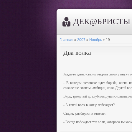
ДЕК@БРИСТЫ
Главная
»
2007
»
Ноябрь
»
19
Два волка
Когда-то давно старик открыл своему внуку 
- В каждом человеке идет борьба, очень по
сожаление, эгоизм, амбиции, ложь.Другой волк
Внук, тронутый до глубины души словами деда
- А какой волк в конце побеждает?
Cтарик улыбнулся и ответил:
- Всегда побеждает тот волк, которого ты кор