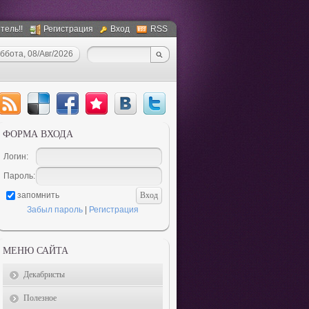
тель!!
Регистрация
Вход
RSS
ббота, 08/Авг/2026
ФОРМА ВХОДА
Логин:
Пароль:
запомнить
Забыл пароль
|
Регистрация
МЕНЮ САЙТА
Декабристы
Полезное