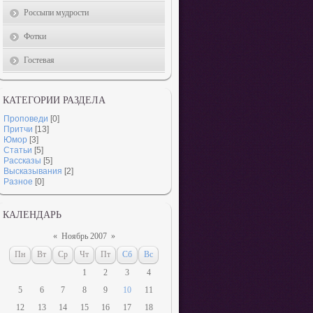
Россыпи мудрости
Фотки
Гостевая
КАТЕГОРИИ РАЗДЕЛА
Проповеди
[0]
Притчи
[13]
Юмор
[3]
Статьи
[5]
Рассказы
[5]
Высказывания
[2]
Разное
[0]
КАЛЕНДАРЬ
«
Ноябрь 2007
»
Пн
Вт
Ср
Чт
Пт
Сб
Вс
1
2
3
4
5
6
7
8
9
10
11
12
13
14
15
16
17
18