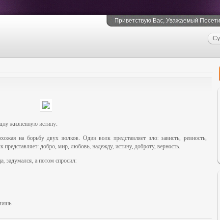
Приветствую Вас
, Уважаемый Посети
Су
одну жизненную истину:
хожая на борьбу двух волков. Один волк представляет зло: зависть, ревность,
 представляет: добро, мир, любовь, надежду, истину, доброту, верность.
, задумался, а потом спросил:
мишь.